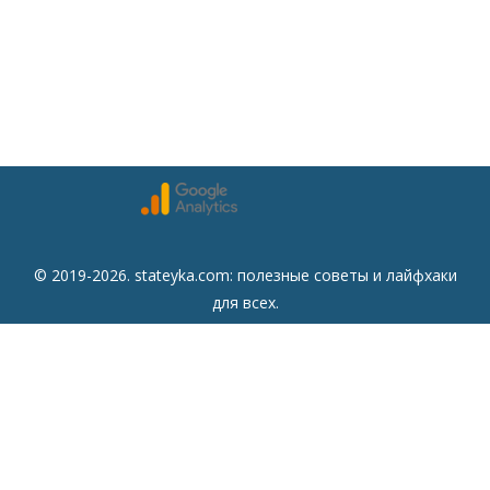
© 2019-2026. stateyka.com: полезные советы и лайфхаки
для всех.
Читайте на сайте отборные советы на все случаи жизни.
Советы
Дом
Мода
Семья
Отдых
Здоровье
Финансы