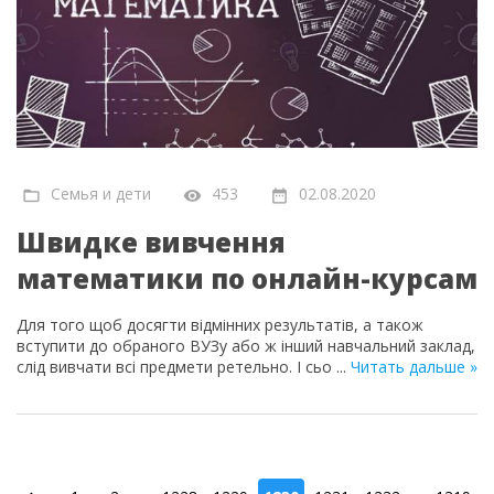
Семья и дети
453
02.08.2020
Швидке вивчення
математики по онлайн-курсам
Для того щоб досягти відмінних результатів, а також
вступити до обраного ВУЗу або ж інший навчальний заклад,
слід вивчати всі предмети ретельно. І сьо
...
Читать дальше »