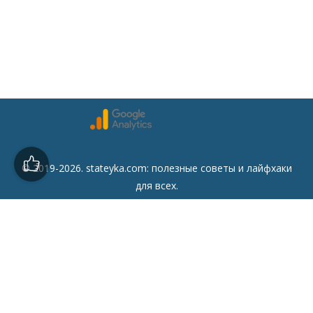
© 2019-2026. stateyka.com: полезные советы и лайфхаки
для всех.
Читайте на сайте отборные советы на все случаи жизни.
Советы
Дом
Мода
Семья
Отдых
Здоровье
Финансы