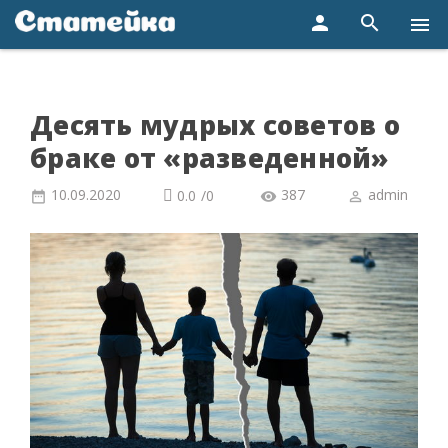
person
search
menu
Десять мудрых советов о
браке от «разведенной»
10.09.2020
387
admin
0.0
/
0