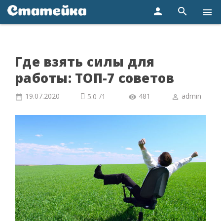
person
search
menu
Где взять силы для
работы: ТОП-7 советов
19.07.2020
481
admin
5.0
/
1