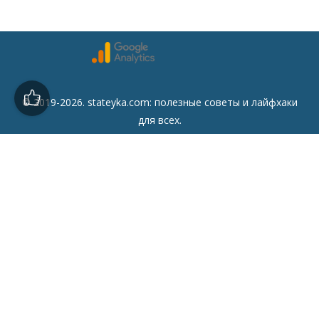
© 2019-2026. stateyka.com: полезные советы и лайфхаки
для всех.
Читайте на сайте отборные советы на все случаи жизни.
Советы
Дом
Мода
Семья
Отдых
Здоровье
Финансы
Красота
Психология
Кулинария
Другое
Сайт