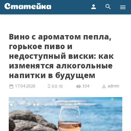
person
search
menu
Вино с ароматом пепла,
горькое пиво и
недоступный виски: как
изменятся алкогольные
напитки в будущем
17.04.2026
334
admin
0.0
/
0