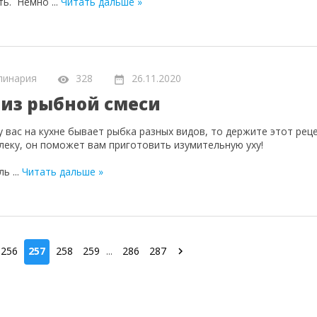
ть. Немно
...
Читать дальше »
линария
328
26.11.2020
 из рыбной смеси
у вас на кухне бывает рыбка разных видов, то держите этот рец
леку, он поможет вам приготовить изумительную уху!
оль
...
Читать дальше »
256
257
258
259
...
286
287