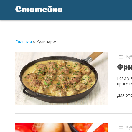
Главная
»
Кулинария
Ку
Фри
Если у 
пригот
Для эт
Ку