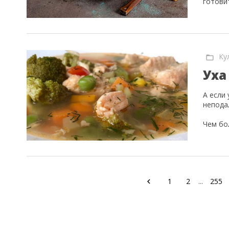
готови
Ку
Уха
А если 
непода
Чем б
1
2
...
255