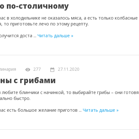
о по-столичному
вас в холодильнике не оказалось мяса, а есть только колбасные
я, то приготовьте лечо по этому рецепту.
получится доста
...
Читать дальше »
линария
277
27.11.2020
ны с грибами
ы любите блинчики с начинкой, то выбирайте грибы – они готовя
ально быстро.
 вас есть большое желание приготов
...
Читать дальше »