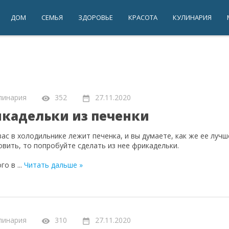
ДОМ
СЕМЬЯ
ЗДОРОВЬЕ
КРАСОТА
КУЛИНАРИЯ
линария
352
27.11.2020
кадельки из печенки
вас в холодильнике лежит печенка, и вы думаете, как же ее лучш
овить, то попробуйте сделать из нее фрикадельки.
ого в
...
Читать дальше »
линария
310
27.11.2020