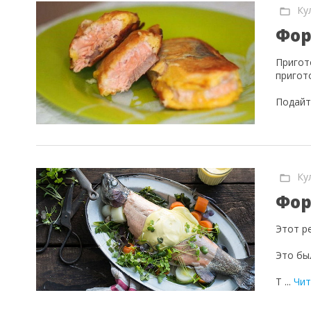
Ку
Фор
Пригот
пригот
Подайт
Ку
Фор
Этот р
Это бы
Т
...
Чит