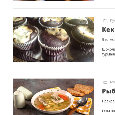
Ку
Кек
Это мо
Шокола
гурман
Ку
Рыб
Прекра
Если в