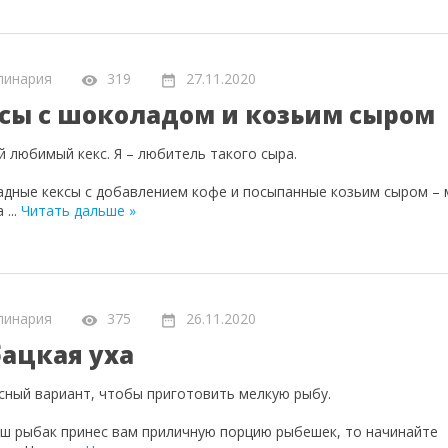
линария
319
27.11.2020
сы с шоколадом и козьим сыром
й любимый кекс. Я – любитель такого сыра.
дные кексы с добавлением кофе и посыпанные козьим сыром – 
а
...
Читать дальше »
линария
375
26.11.2020
ацкая уха
сный вариант, чтобы приготовить мелкую рыбу.
аш рыбак принес вам приличную порцию рыбешек, то начинайте