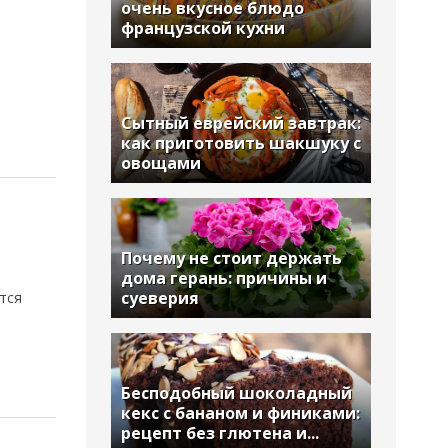
очень вкусное блюдо
французской кухни
Сытный еврейский завтрак:
как приготовить шакшуку с
овощами
Почему не стоит держать
дома герань: причины и
суеверия
тся
Бесподобный шоколадный
кекс с бананом и финиками:
рецепт без глютена и...