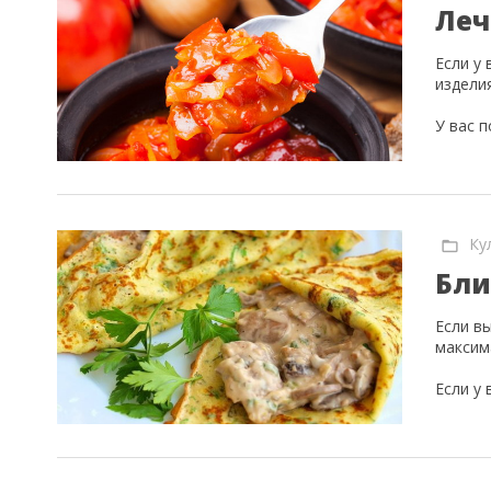
Леч
Если у 
издели
У вас 
Ку
Бли
Если в
максим
Если у