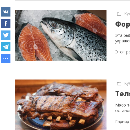
Ку
Фор
Эта ры
украше
Этот р
Ку
Тел
Мясо т
остано
Гарнир