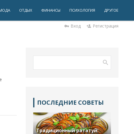
МОДА
ОТДЫХ
ФИНАНСЫ
ПСИХОЛОГИЯ
ДРУГОЕ
Вход
Регистрация
vpn_key
person_add
е
ПОСЛЕДНИЕ СОВЕТЫ
Традиционный рататуй: