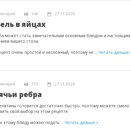
линария
346
27.11.2020
ель в яйцах
ба может стать замечательным основным блюдом и настоящим
нием вашего стола.
ецепт очень простой и несложный, поэтому не
...
Читать дальше 
линария
359
27.11.2020
ячьи ребра
елятины готовится достаточно быстро, поэтому можете смело
вить свой выбор на этом рецепте.
 к этому блюду можно подать
...
Читать дальше »