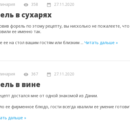
линария
358
27.11.2020
ель в сухарях
овив форель по этому рецепту, вы нисколько не пожалеете, что
овили ее именно так.
е ее на стол вашим гостям или близким
...
Читать дальше »
линария
367
27.11.2020
ель в вине
ецепт достался мне от одной знакомой из Дании.
ло ее фирменное блюдо, гости всегда хвалили ее умение готови
ать дальше »