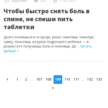
Здоровье
323
11.07.2021
Чтобы быстро снять боль в
спине, не спеши пить
таблетки
Долго копаешься в огороде, резко схватишь тяжелую
сумку, поносишь на руках подросшего ребенка — в
результате получаешь боль в пояснице. Да
...
Читать
дальше »
1
2
...
107
108
109
110
111
...
132
133