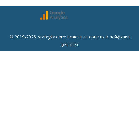
© 2019-2026. stateyka.com: полезные советы и лайфхаки
для всех.
Читайте на сайте отборные советы на все случаи жизни.
Советы
Дом
Мода
Семья
Отдых
Здоровье
Финансы
Красота
Психология
Кулинария
Другое
Сайт