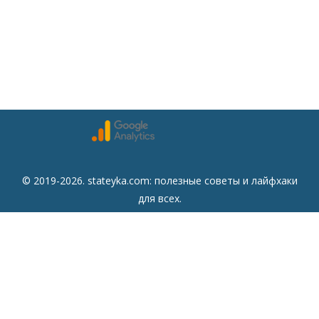
© 2019-2026. stateyka.com: полезные советы и лайфхаки
для всех.
Читайте на сайте отборные советы на все случаи жизни.
Советы
Дом
Мода
Семья
Отдых