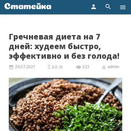
person
search
menu
Гречневая диета на 7
дней: худеем быстро,
эффективно и без голода!
24.07.2021
323
admin
0.0
/
0