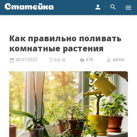
person
search
menu
Как правильно поливать
комнатные растения
20.07.2023
678
admin
0.0
/
0