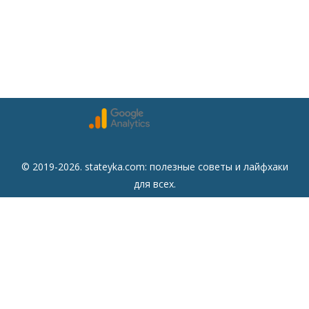
© 2019-2026. stateyka.com: полезные советы и лайфхаки
для всех.
Читайте на сайте отборные советы на все случаи жизни.
Советы
Дом
Мода
Семья
Отдых
Здоровье
Финансы