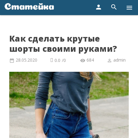
person
search
menu
Как сделать крутые
шорты своими руками?
28.05.2020
684
admin
0.0
/
0