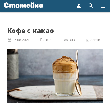
person
search
menu
Кофе с какао
06.08.2021
343
admin
0.0
/
0