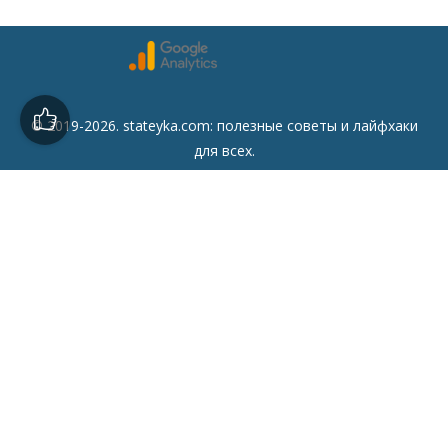
© 2019-2026. stateyka.com: полезные советы и лайфхаки
для всех.
Читайте на сайте отборные советы на все случаи жизни.
Советы
Дом
Мода
Семья
Отдых
Здоровье
Финансы
Красота
Психология
Кулинария
Другое
Сайт