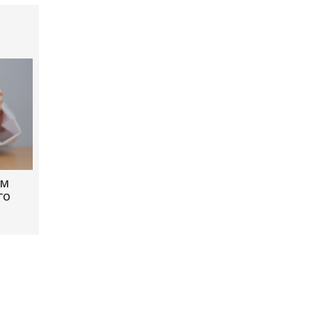
ОМ
ГО