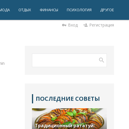
МОДА
ОТДЫХ
ФИНАНСЫ
ПСИХОЛОГИЯ
ДРУГОЕ
Вход
Регистрация
vpn_key
person_add
in
ПОСЛЕДНИЕ СОВЕТЫ
Традиционный рататуй: