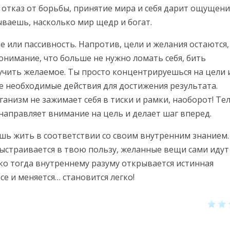
А отказ от борьбы, принятие мира и себя дарит ощущен
ываешь, насколько мир щедр и богат.
е или пассивность. Напротив, цели и желания остаются,
онимание, что больше не нужно ломать себя, бить
учить желаемое. Ты просто концентрируешься на цели 
е необходимые действия для достижения результата.
анизм не зажимает себя в тиски и рамки, наоборот! Те
 направляет внимание на цель и делает шаг вперед.
ешь жить в соответствии со своим внутренним знанием.
ыстраивается в твою пользу, желанные вещи сами идут
ко тогда внутреннему разуму открывается истинная
все и меняется… становится легко!