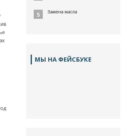
Замена масла
5
т
тив
ье
ак
МЫ НА ФЕЙСБУКЕ
под