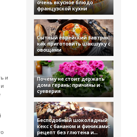
очень вкусное блюдо
французской кухни
Сытный еврейский завтрак:
как приготовить шакшуку с
овощами
ть и
Почему не стоит держать
дома герань: причины и
 и
суеверия
е
й
Бесподобный шоколадный
кекс с бананом и финиками:
то
рецепт без глютена и...