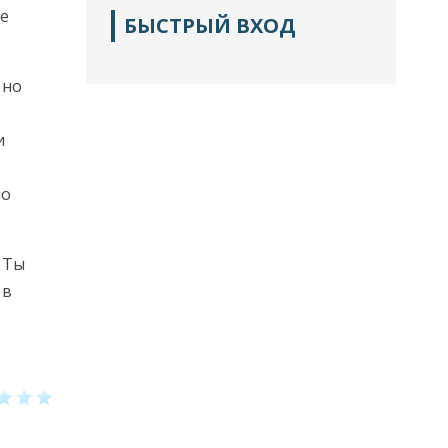
ие
БЫСТРЫЙ ВХОД
 но
и
ло
 Ты
 в