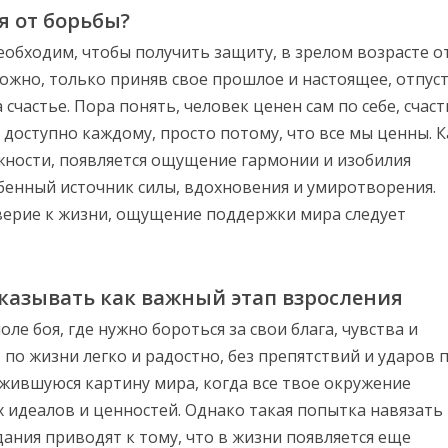
я от борьбы?
необходим, чтобы получить защиту, в зрелом возрасте о
можно, только приняв свое прошлое и настоящее, отпус
частье. Пора понять, человек ценен сам по себе, счаст
доступно каждому, просто потому, что все мы ценны. К
жности, появляется ощущение гармонии и изобилия
обенный источник силы, вдохновения и умиротворения.
верие к жизни, ощущение поддержки мира следует
оказывать как важный этап взросления
ле боя, где нужно бороться за свои блага, чувства и
 по жизни легко и радостно, без препятствий и ударов 
ожившуюся картину мира, когда все твое окружение
х идеалов и ценностей. Однако такая попытка навязать
дания приводят к тому, что в жизни появляется еще