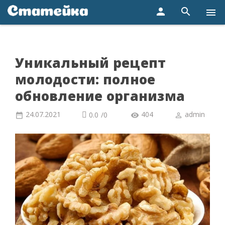
person
search
menu
Уникальный рецепт
молодости: полное
обновление организма
24.07.2021
404
admin
0.0
/
0