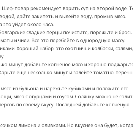
 Шеф-повар рекомендует варить суп на второй воде. Т
водой, дайте закипеть и вылейте воду, промыв мясо.
 это уйдет около часа.
Болгарские сладкие перцы почистите, порежьте и брось
оматы и чили. Все это перебейте в однородную массу.
ками. Хороший набор: это охотничьи колбаски, салями,
у.
ько минут добавьте копченое мясо и хорошо поджарьте
Жарьте еще несколько минут и залейте томатно-переч
ь мясо из бульона и нарежьте кубиками и положите его
щи, мясо с огурцами и соусом. Солянку можно не солит
персов по своему вкусу. Последней добавьте копченую
усочком лимона и оливками. Но вкуснее она будет, когд