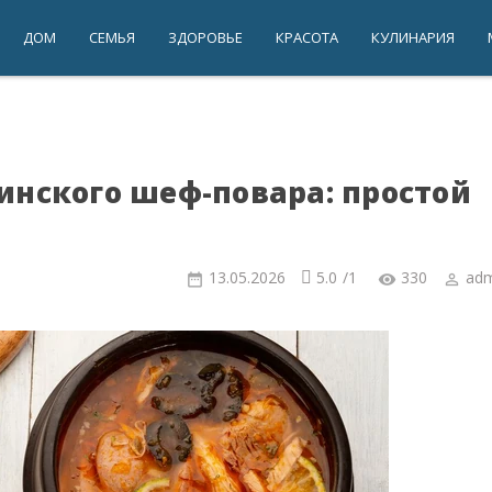
ДОМ
СЕМЬЯ
ЗДОРОВЬЕ
КРАСОТА
КУЛИНАРИЯ
инского шеф-повара: простой
13.05.2026
5.0
/
1
330
adm