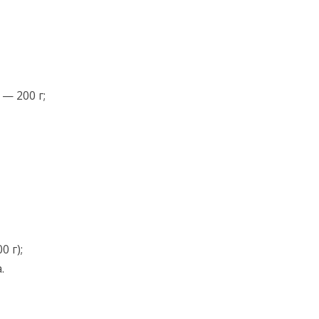
— 200 г;
 г);
.