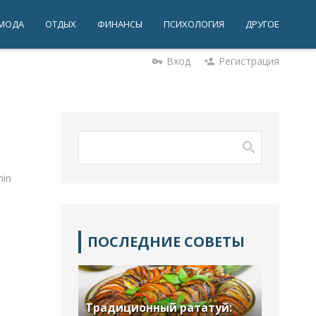
МОДА
ОТДЫХ
ФИНАНСЫ
ПСИХОЛОГИЯ
ДРУГОЕ
Вход
Регистрация
vpn_key
person_add
in
ПОСЛЕДНИЕ СОВЕТЫ
Традиционный рататуй: