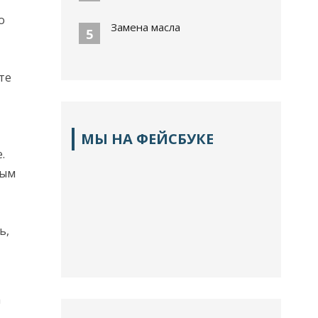
о
Замена масла
5
те
МЫ НА ФЕЙСБУКЕ
.
ным
ь,
а