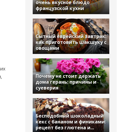
очень вкусное блюдо
французской кухни
Сытный еврейский завтрак:
как приготовить шакшуку с
овощами
них
Почему не стоит держать
,
дома герань: причины и
суеверия
Бесподобный шоколадный
кекс с бананом и финиками:
рецепт без глютена и...