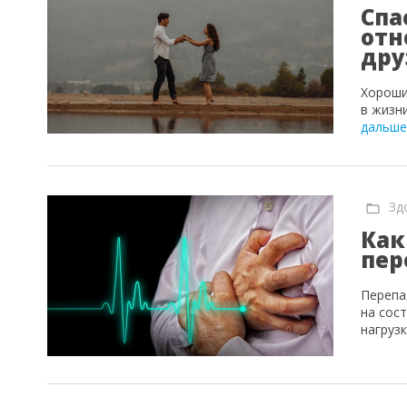
Спа
отн
дру
Хороши
в жизни
дальше
Зд
Как
пер
Перепа
на сос
нагруз