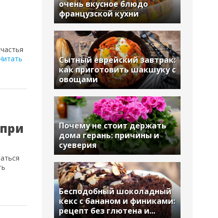
очень вкусное блюдо
французской кухни
счастья
Читать
Сытный еврейский завтрак:
как приготовить шакшуку с
овощами
 при
Почему не стоит держать
дома герань: причины и
суеверия
заться
ть
Бесподобный шоколадный
кекс с бананом и финиками:
рецепт без глютена и...