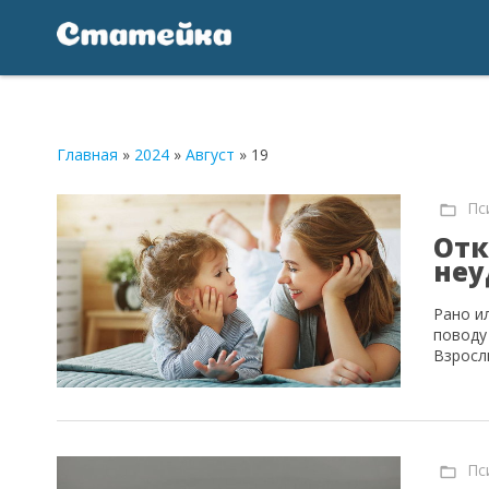
Главная
»
2024
»
Август
»
19
Пс
Отк
неу
Рано и
поводу
Взрос
Пс