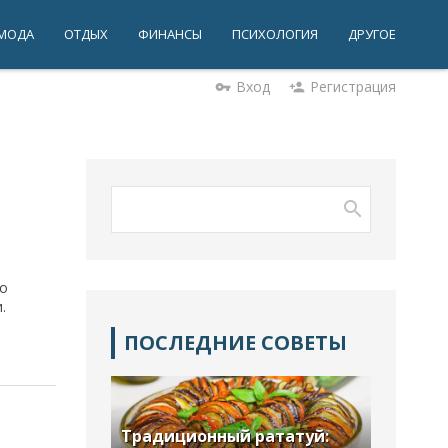
МОДА
ОТДЫХ
ФИНАНСЫ
ПСИХОЛОГИЯ
ДРУГОЕ
Вход
Регистрация
vpn_key
person_add
по
.
ПОСЛЕДНИЕ СОВЕТЫ
Традиционный рататуй: