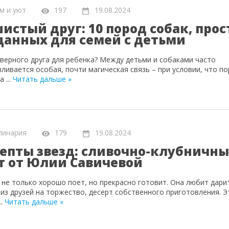
м и уют
197
19.08.2024
истый друг: 10 пород собак, прос
данных для семей с детьми
верного друга для ребенка? Между детьми и собаками часто
вливается особая, почти магическая связь – при условии, что п
на
...
Читать дальше »
линария
179
19.08.2024
епты звезд: сливочно-клубничн
т от Юлии Савичевой
 не только хорошо поет, но прекрасно готовит. Она любит дари
 из друзей на торжество, десерт собственного приготовления. Э
...
Читать дальше »