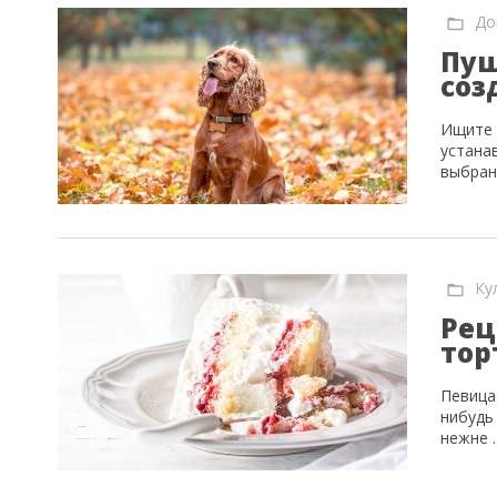
До
Пуш
соз
Ищите 
устана
выбра
Ку
Рец
тор
Певица
нибудь
нежне