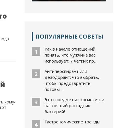
то
ПОПУЛЯРНЫЕ СОВЕТЫ
орода
Как в начале отношений
1
понять, что мужчина вас
использует: 7 четких пр...
Антиперспирант или
2
дезодорант: что выбрать,
ый
чтобы предотвратить
потовы...
Этот предмет из косметички
3
ть кому-
настоящий рассадник
тот
бактерий!
Гастрономические тренды
4