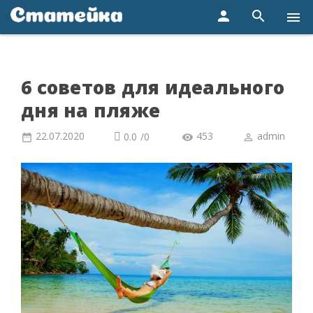
person
search
menu
6 советов для идеального
дня на пляже
22.07.2020
453
admin
0.0
/
0