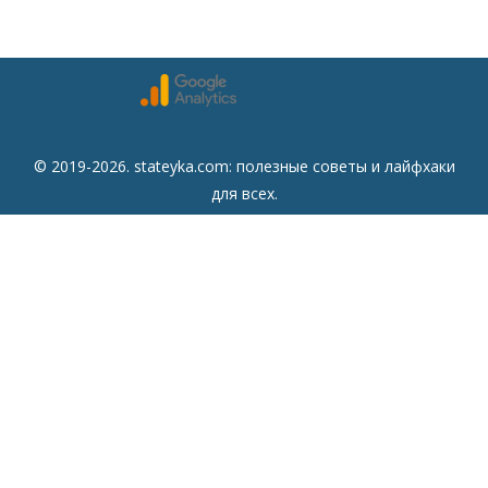
© 2019-2026. stateyka.com: полезные советы и лайфхаки
для всех.
Читайте на сайте отборные советы на все случаи жизни.
Советы
Дом
Мода
Семья
Отдых
Здоровье
Финансы
Красота
Психология
Кулинария
Другое