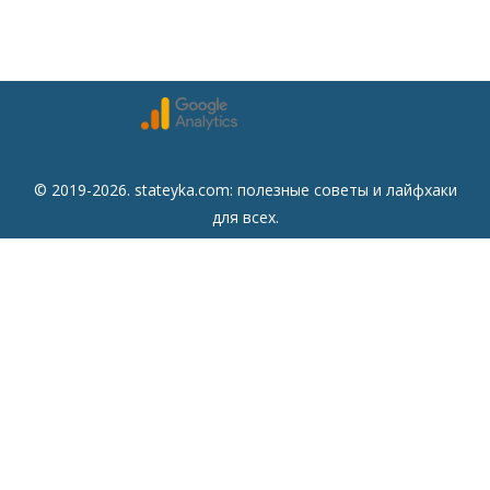
© 2019-2026. stateyka.com: полезные советы и лайфхаки
для всех.
Читайте на сайте отборные советы на все случаи жизни.
Советы
Дом
Мода
Семья
Отдых
Здоровье
Финансы
Красота
Психология
Кулинария
Другое