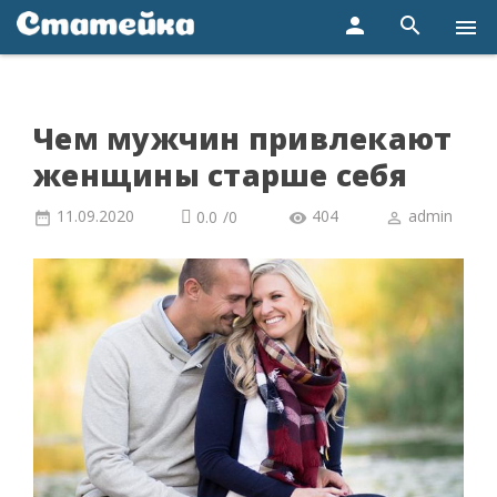
person
search
menu
Чем мужчин привлекают
женщины старше себя
11.09.2020
404
admin
0.0
/
0