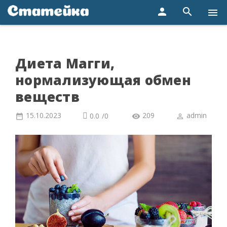
person
search
menu
Диета Магги,
нормализующая обмен
веществ
15.10.2023
209
admin
0.0
/
0