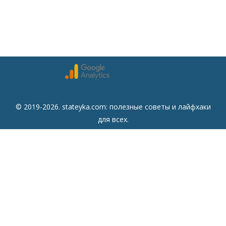
© 2019-2026. stateyka.com: полезные советы и лайфхаки
для всех.
Читайте на сайте отборные советы на все случаи жизни.
Советы
Дом
Мода
Семья
Отдых
Здоровье
Финансы
Красота
Психология