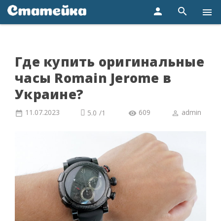
person
search
menu
Где купить оригинальные
часы Romain Jerome в
Украине?
11.07.2023
609
admin
5.0
/
1