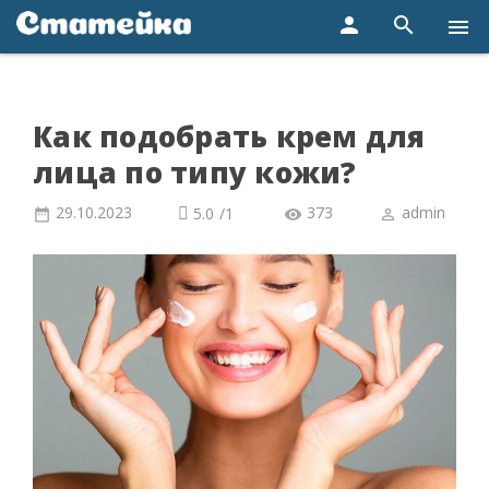
person
search
menu
Как подобрать крем для
лица по типу кожи?
29.10.2023
373
admin
5.0
/
1