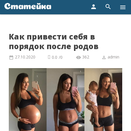
person
search
menu
Как привести себя в
порядок после родов
27.10.2020
362
admin
0.0
/
0