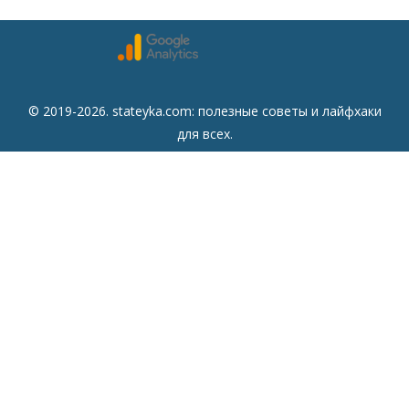
© 2019-2026. stateyka.com: полезные советы и лайфхаки
для всех.
Читайте на сайте отборные советы на все случаи жизни.
Советы
Дом
Мода
Семья
Отдых
Здоровье
Финансы
Красота
Психология
Кулинария
Другое
Сайт