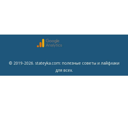
© 2019-2026. stateyka.com: полезные советы и лайфхаки
для всех.
Читайте на сайте отборные советы на все случаи жизни.
Советы
Дом
Мода
Семья
Отдых
Здоровье
Финансы
Красота
Психология