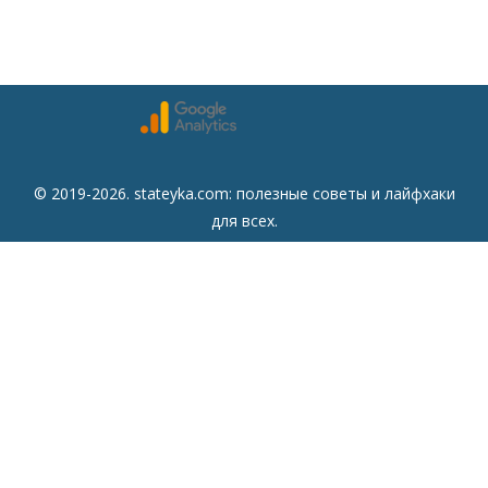
© 2019-2026. stateyka.com: полезные советы и лайфхаки
для всех.
Читайте на сайте отборные советы на все случаи жизни.
Советы
Дом
Мода
Семья
Отдых
Здоровье
Финансы
Красота
Психология
Кулинария
Другое