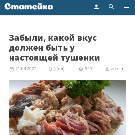
person
search
menu
Забыли, какой вкус
должен быть у
настоящей тушенки
21.04.2022
349
admin
0.0
/
0