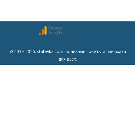
© 2019-2026. stateyka.com: полезные советы и лайфхаки
для всех.
Читайте на сайте отборные советы на все случаи жизни.
Советы
Дом
Мода
Семья
Отдых
Здоровье
Финансы
Красота
Психология
Кулинария
Другое