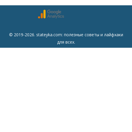
© 2019-2026. stateyka.com: полезные советы и лайфхаки
для всех.
Читайте на сайте отборные советы на все случаи жизни.
Советы
Дом
Мода
Семья
Отдых
Здоровье
Финансы
Красота
Психология
Кулинария
Другое
Сайт