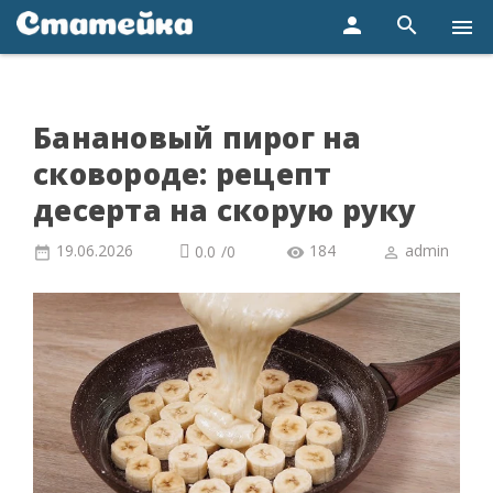
person
search
menu
Банановый пирог на
сковороде: рецепт
десерта на скорую руку
19.06.2026
184
admin
0.0
/
0