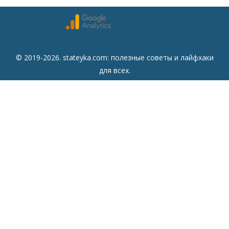
© 2019-2026. stateyka.com: полезные советы и лайфхаки
для всех.
Читайте на сайте отборные советы на все случаи жизни.
Советы
Дом
Мода
Семья
Отдых
Здоровье
Финансы
Красота
Психология
Кулинария
Другое
Сайт