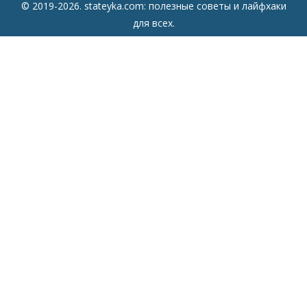
© 2019-2026. stateyka.com: полезные советы и лайфхаки
для всех.
Читайте на сайте отборные советы на все случаи жизни.
Советы
Дом
Мода
Семья
Отдых
Здоровье
Финансы
Красота
Психология
Кулинария
Другое
Сайт
Главная
Все советы
О сайте
Контакты
RSS-лента