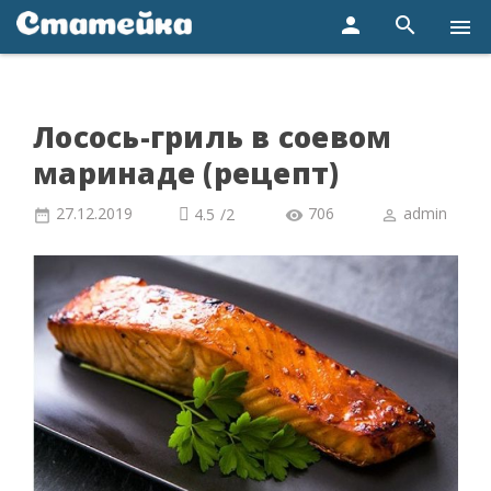
person
search
menu
Лосось-гриль в соевом
маринаде (рецепт)
27.12.2019
706
admin
4.5
/
2