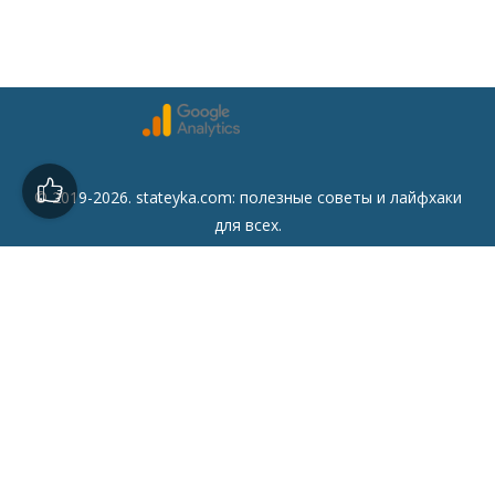
© 2019-2026. stateyka.com: полезные советы и лайфхаки
для всех.
Читайте на сайте отборные советы на все случаи жизни.
Советы
Дом
Мода
Семья
Отдых
Здоровье
Финансы
Красота
Психология
Кулинария
Другое