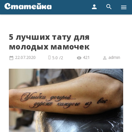
person
search
menu
5 лучших тату для
молодых мамочек
22.07.2020
421
admin
5.0
/
2