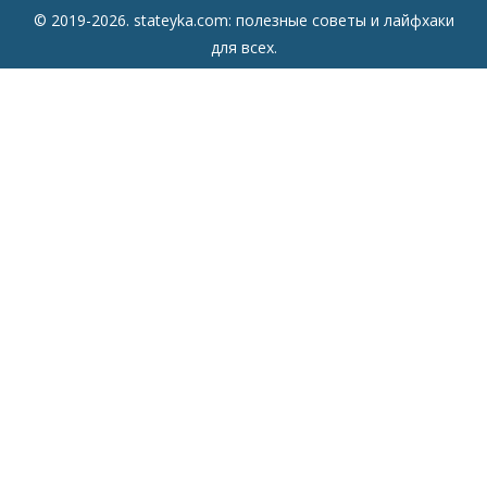
© 2019-2026. stateyka.com: полезные советы и лайфхаки
для всех.
Читайте на сайте отборные советы на все случаи жизни.
Советы
Дом
Мода
Семья
Отдых
Здоровье
Финансы
Красота
Психология
Кулинария
Другое
Сайт
Главная
Все советы
О сайте
Контакты