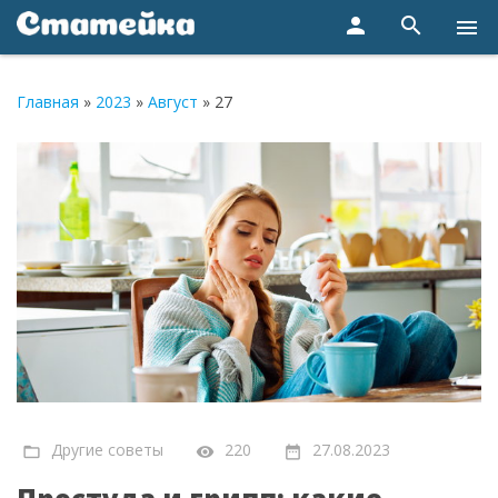
person
search
menu
Главная
»
2023
»
Август
»
27
Другие советы
220
27.08.2023