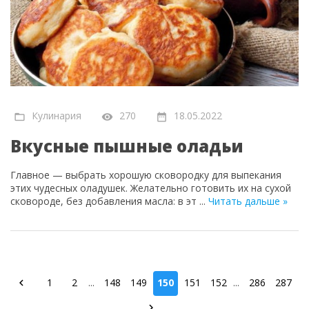
Кулинария
270
18.05.2022
Вкусные пышные оладьи
Главное — выбрать хорошую сковородку для выпекания
этих чудесных оладушек. Желательно готовить их на сухой
сковороде, без добавления масла: в эт
...
Читать дальше »
1
2
...
148
149
150
151
152
...
286
287