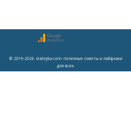
© 2019-2026. stateyka.com: полезные советы и лайфхаки
для всех.
Читайте на сайте отборные советы на все случаи жизни.
Советы
Дом
Мода
Семья
Отдых
Здоровье
Финансы
Красота
Психология
Кулинария
Другое