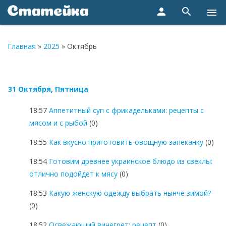
person
search
menu
Главная
»
2025
»
Октябрь
31 Октября, Пятница
18:57
Аппетитный суп с фрикадельками: рецепты с
мясом и с рыбой
(0)
18:55
Как вкусно приготовить овощную запеканку
(0)
18:54
Готовим древнее украинское блюдо из свеклы:
отлично подойдет к мясу
(0)
18:53
Какую женскую одежду выбрать нынче зимой?
(0)
18:52
Освежающий винегрет: рецепт
(0)