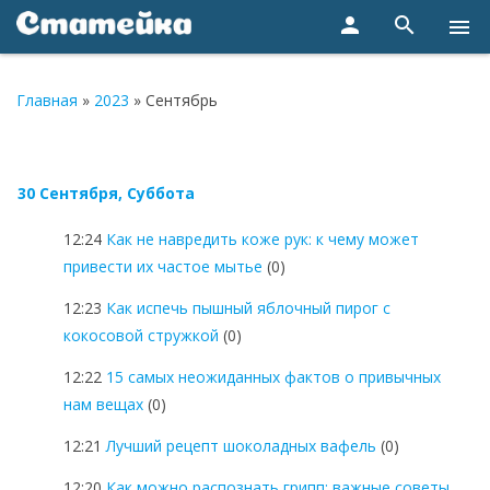
person
search
menu
Главная
»
2023
»
Сентябрь
30 Сентября, Суббота
12:24
Как не навредить коже рук: к чему может
привести их частое мытье
(0)
12:23
Как испечь пышный яблочный пирог с
кокосовой стружкой
(0)
12:22
15 самых неожиданных фактов о привычных
нам вещах
(0)
12:21
Лучший рецепт шоколадных вафель
(0)
12:20
Как можно распознать грипп: важные советы